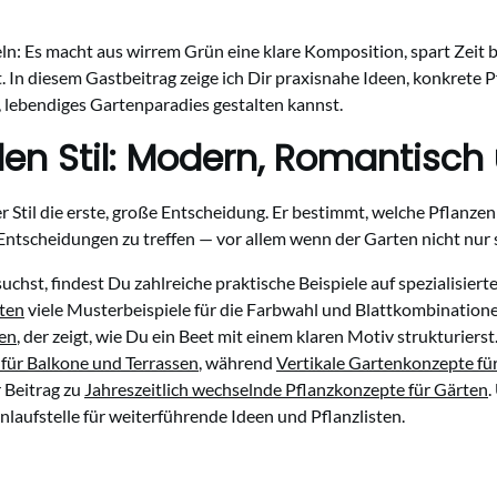
: Es macht aus wirrem Grün eine klare Komposition, spart Zeit be
. In diesem Gastbeitrag zeige ich Dir praxisnahe Ideen, konkrete 
 lebendiges Gartenparadies gestalten kannst.
eden Stil: Modern, Romantisc
Stil die erste, große Entscheidung. Er bestimmt, welche Pflanzen
Dir, Entscheidungen zu treffen — vor allem wenn der Garten nicht nur
st, findest Du zahlreiche praktische Beispiele auf spezialisierte
ten
viele Musterbeispiele für die Farbwahl und Blattkombinationen.
ten
, der zeigt, wie Du ein Beet mit einem klaren Motiv strukturiers
für Balkone und Terrassen
, während
Vertikale Gartenkonzepte f
r Beitrag zu
Jahreszeitlich wechselnde Pflanzkonzepte für Gärten
.
nlaufstelle für weiterführende Ideen und Pflanzlisten.