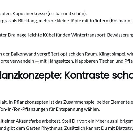
Hopfen, Kapuzinerkresse (essbar und schön).
rgras als Blickfang, mehrere kleine Töpfe mit Kräutern (Rosmari
uter Drainage, leichte Kübel für den Wintertransport, Bewässeru
an der Balkonwand vergrößert optisch den Raum. Klingt simpel, wi
ngsorte verwandeln — mit Hängesitzen, klappbaren Tischen und Pfla
flanzkonzepte: Kontraste sch
Halt. In Pflanzkonzepten ist das Zusammenspiel beider Elemente 
on-in-Ton-Pflanzungen für Entspannung wählen.
 einer Akzentfarbe arbeitest. Stell Dir vor: ein Meer aus silbrig
nd gibt dem Garten Rhythmus. Zusätzlich kannst Du mit Blattstruk