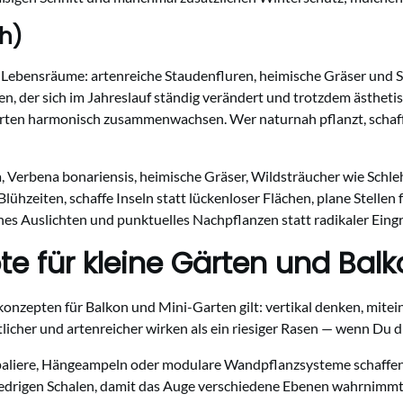
h)
e Lebensräume: artenreiche Staudenfluren, heimische Gräser und
ten, der sich im Jahreslauf ständig verändert und trotzdem ästheti
e Arten harmonisch zusammenwachsen. Wer naturnah pflanzt, schaff
, Verbena bonariensis, heimische Gräser, Wildsträucher wie Schl
ühzeiten, schaffe Inseln statt lückenloser Flächen, plane Stellen 
hes Auslichten und punktuelles Nachpflanzen statt radikaler Eingri
te für kleine Gärten und Bal
zkonzepten für Balkon und Mini-Garten gilt: vertikal denken, mite
cher und artenreicher wirken als ein riesiger Rasen — wenn Du di
Spaliere, Hängeampeln oder modulare Wandpflanzsysteme schaffen
iedrigen Schalen, damit das Auge verschiedene Ebenen wahrnimmt