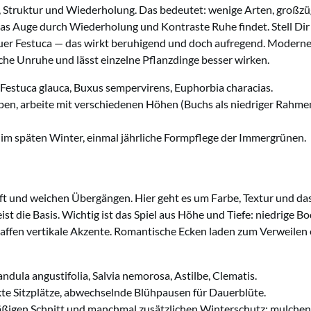
 Struktur und Wiederholung. Das bedeutet: wenige Arten, großzüg
as Auge durch Wiederholung und Kontraste Ruhe findet. Stell Dir
uer Festuca — das wirkt beruhigend und doch aufregend. Moderne 
che Unruhe und lässt einzelne Pflanzdinge besser wirken.
 Festuca glauca, Buxus sempervirens, Euphorbia characias.
pen, arbeite mit verschiedenen Höhen (Buchs als niedriger Rahmen,
 im späten Winter, einmal jährliche Formpflege der Immergrünen.
t und weichen Übergängen. Hier geht es um Farbe, Textur und da
st die Basis. Wichtig ist das Spiel aus Höhe und Tiefe: niedrige 
affen vertikale Akzente. Romantische Ecken laden zum Verweilen 
ndula angustifolia, Salvia nemorosa, Astilbe, Clematis.
te Sitzplätze, abwechselnde Blühpausen für Dauerblüte.
ßigen Schnitt und manchmal zusätzlichen Winterschutz; mulchen h