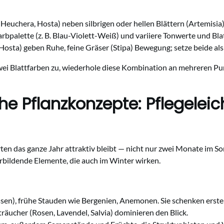
(Heuchera, Hosta) neben silbrigen oder hellen Blättern (Artemisia
bpalette (z. B. Blau-Violett-Weiß) und variiere Tonwerte und Bla
osta) geben Ruhe, feine Gräser (Stipa) Bewegung; setze beide al
zwei Blattfarben zu, wiederhole diese Kombination an mehreren Pun
he Pflanzkonzepte: Pflegelei
ten das ganze Jahr attraktiv bleibt — nicht nur zwei Monate im S
rbildende Elemente, die auch im Winter wirken.
sen), frühe Stauden wie Bergenien, Anemonen. Sie schenken erste
ucher (Rosen, Lavendel, Salvia) dominieren den Blick.